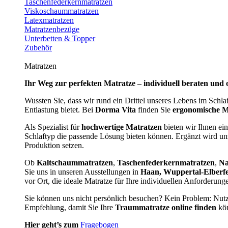
Taschenfederkernmatratzen
Viskoschaummatratzen
Latexmatratzen
Matratzenbezüge
Unterbetten & Topper
Zubehör
Matratzen
Ihr Weg zur perfekten Matratze – individuell beraten und 
Wussten Sie, dass wir rund ein Drittel unseres Lebens im Schl
Entlastung bietet. Bei
Dorma Vita
finden Sie
ergonomische M
Als Spezialist für
hochwertige Matratzen
bieten wir Ihnen ein
Schlaftyp die passende Lösung bieten können. Ergänzt wird u
Produktion setzen.
Ob
Kaltschaummatratzen
,
Taschenfederkernmatratzen
,
Na
Sie uns in unseren Ausstellungen in
Haan, Wuppertal-Elberf
vor Ort, die ideale Matratze für Ihre individuellen Anforderun
Sie können uns nicht persönlich besuchen? Kein Problem: Nut
Empfehlung, damit Sie Ihre
Traummatratze online finden
kön
Hier geht’s zum
Fragebogen