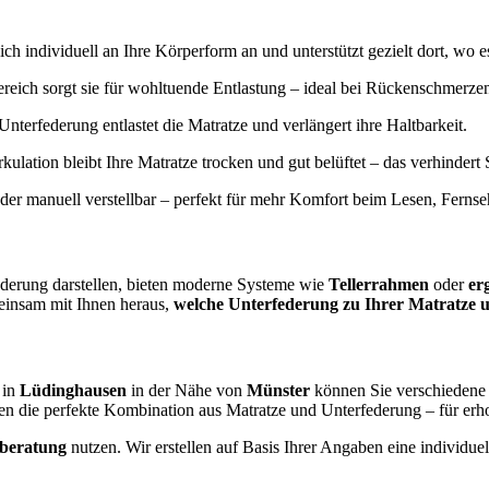
ich individuell an Ihre Körperform an und unterstützt gezielt dort, wo e
reich sorgt sie für wohltuende Entlastung – ideal bei Rückenschmerz
Unterfederung entlastet die Matratze und verlängert ihre Haltbarkeit.
irkulation bleibt Ihre Matratze trocken und gut belüftet – das verhinde
oder manuell verstellbar – perfekt für mehr Komfort beim Lesen, Ferns
ederung darstellen, bieten moderne Systeme wie
Tellerrahmen
oder
er
einsam mit Ihnen heraus,
welche Unterfederung zu Ihrer Matratze u
 in
Lüdinghausen
in der Nähe von
Münster
können Sie verschiedene 
en die perfekte Kombination aus Matratze und Unterfederung – für er
fberatung
nutzen. Wir erstellen auf Basis Ihrer Angaben eine individ