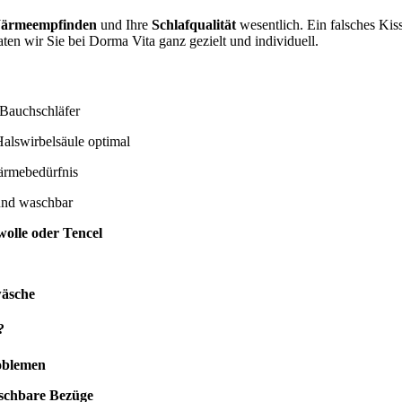
ärmeempfinden
und Ihre
Schlafqualität
wesentlich. Ein falsches Ki
ten wir Sie bei Dorma Vita ganz gezielt und individuell.
 Bauchschläfer
alswirbelsäule optimal
ärmebedürfnis
und waschbar
olle oder Tencel
wäsche
?
oblemen
aschbare Bezüge