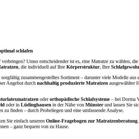
optimal schlafen
af verbringen? Umso entscheidender ist es, eine Matratze zu wählen, di
atratzen
, die individuell auf Ihre
Körperstruktur
, Ihre
Schlafgewoh
 sorgfältig zusammengestelltes Sortiment – darunter viele Modelle aus e
nser Angebot durch
nachhaltig produzierte Matratzen
ausgewählter He
turlatexmatratzen
oder
orthopädische Schlafsysteme
– bei Dorma V
eld
oder in
Lüdinghausen
in der Nähe von
Münster
und lassen Sie si
gen zu finden – durch Probeliegen und eine umfassende Analyse.
zen Sie einfach unseren
Online-Fragebogen zur Matratzenberatung
nen – ganz bequem von zu Hause.