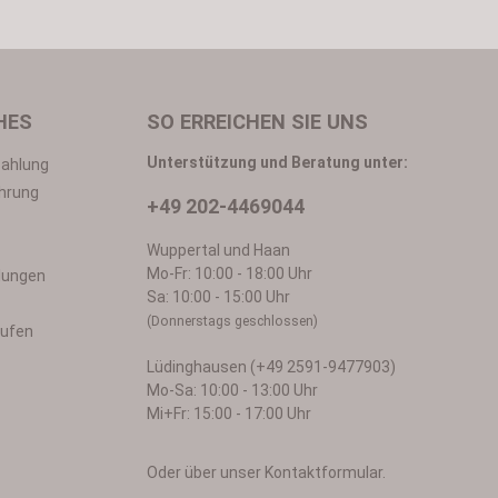
n
*
HES
SO ERREICHEN SIE UNS
Unterstützung und Beratung unter:
Zahlung
hrung
+49 202-4469044
in mit ihnen einverstanden.
Wuppertal und Haan
Mo-Fr: 10:00 - 18:00 Uhr
llungen
Sa: 10:00 - 15:00 Uhr
(Donnerstags geschlossen)
rufen
Lüdinghausen (+49 2591-9477903)
Mo-Sa: 10:00 - 13:00 Uhr
Mi+Fr: 15:00 - 17:00 Uhr
Oder über unser
Kontaktformular
.