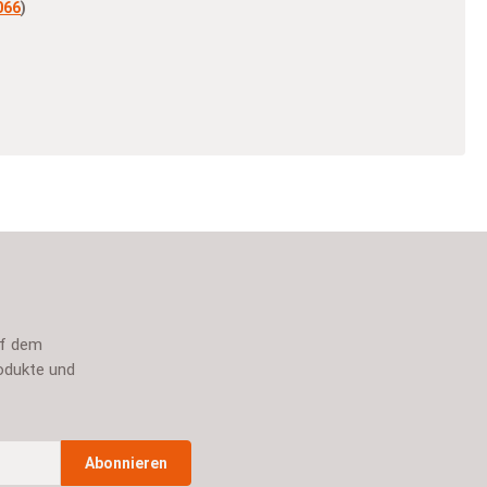
066
)
uf dem
odukte und
Abonnieren