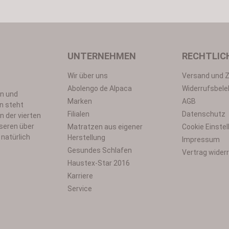
Um weiterzugehen, geben Sie die oben abgebildeten Zeichen ei
UNTERNEHMEN
RECHTLIC
Wir über uns
Versand und 
Datenschutz
Abolengo de Alpaca
Widerrufsbele
en und
utzbestimmungen
zur Kenntnis genommen und die
AGB
gelesen und b
Marken
AGB
n steht
*
Filialen
Datenschutz
n der vierten
seren über
Matratzen aus eigener
Cookie Einste
natürlich
Herstellung
Impressum
Gesundes Schlafen
Vertrag wider
Haustex-Star 2016
Karriere
Service