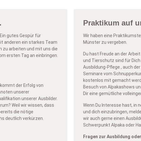
.
Praktikum auf 
Ein gutes Gespür für
Wir haben eine Praktikumste
mit anderen ein starkes Team
Münster zu vergeben.
h zu arbeiten und mit uns die
Du hast Freude an der Arbeit 
vom ersten Tag an einbringen.
und Tierschutz sind für Dich
Ausbildung-Pflege , auch der
Seminare vom Schnupperkurs
kostenlos mit gemacht werde
kommt der Erfolg von
Besuch von Alpakashows und 
snoten unserer
Dir eine gemütliche volleing
lifikation unserer Ausbilder.
arum? Weil wir wissen, dass
Wenn Du Interesse hast, in 
bereits die nötige
und dich einzubringen, melde
uns deutlich verkürzen.
wir auch gerne einen Ausbil
Schwerpunkt Alpaka oder Ha
Fragen zur Ausbildung oder