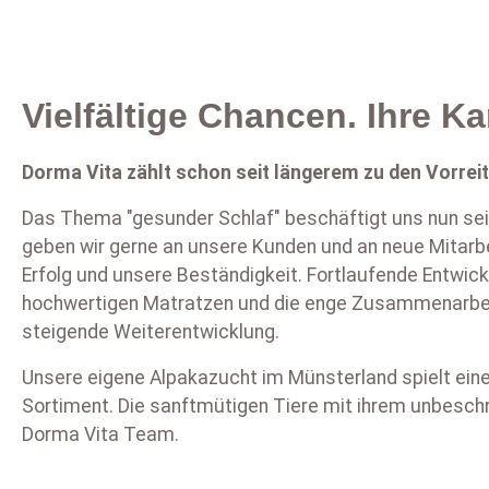
U
W
of
be
Zubehör
Daunen und Naturhaar Waschservice
Spannbettlaken
O
Wi
U
kö
V
L
Vielfältige Chancen. Ihre K
di
Si
Dorma Vita zählt schon seit längerem zu den Vorrei
An
U
be
Das Thema "gesunder Schlaf" beschäftigt uns nun sei
De
Hi
geben wir gerne an unsere Kunden und an neue Mitarbe
Ki
Al
T
Erfolg und unsere Beständigkeit.
Fortlaufende Entwick
Je
ve
Na
je
hochwertigen Matratzen und die enge Zusammenarbeit
P
Ve
W
steigende Weiterentwicklung.
B
Unsere eigene Alpakazucht im Münsterland spielt ein
F
ve
Sortiment.
Die sanftmütigen Tiere mit ihrem unbesch
U
an
Dorma Vita Team.
Wä
e