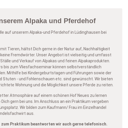
unserem Alpaka und Pferdehof
lle auf unserem Alpaka-und Pferdehof in Lüdinghausen bei
mit Tieren, hältst Dich gerne in der Natur auf, Nachhaltigkeit
 keine Fremdwörter. Unser Angebot ist vielseitig und umfasst
 Ställe und Verkauf von Alpakas und feinen Alpakaprodukten.
 bis zum Vliesfachseminar können selbstverständlich
n. Mithilfe bei Kindergeburtstagen und Führungen sowie der
Stuten - und Fohlenschauen etc. sind gewünscht. Wir bieten
erichtete Wohnung und die Möglichkeit unsere Pferde zu reiten.
netter Atmosphäre auf einem schönen Hof Neues zu lernen
 Dich gern bei uns. Im Anschluss an ein Praktikum vergeben
dungsplatz. Wir bilden zum Kaufmann/ Frau im Einzelhandel
ndelsfachwirt aus.
 zum Praktikum beantworten wir auch gerne telefonisch.