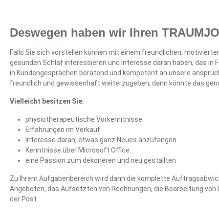
V
ge
I
Mi
Deswegen haben wir Ihren TRAUMJO
En
Un
In
wo
– 
Falls Sie sich vorstellen können mit einem freundlichen, motiviert
Un
I
B
gesunden Schlaf interessieren und Interesse daran haben, das i
di
D
in Kundengesprächen beratend und kompetent an unsere anspruchs
B
Al
Be
freundlich und gewissenhaft weiterzugeben, dann könnte das gena
Si
In
Em
Vi
Te
un
Vielleicht besitzen Sie:
al
Be
Be
physiotherapeutische Vorkenntnisse
au
Erfahrungen im Verkauf
vo
Interesse daran, etwas ganz Neues anzufangen
Kenntnisse über Microsoft Office
eine Passion zum dekorieren und neu gestallten
Zu Ihrem Aufgabenbereich wird dann die komplette Auftragsabwickl
Angeboten, das Aufsetzten von Rechnungen, die Bearbeitung von 
der Post.